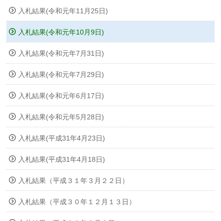
入札結果(令和元年11月25日)
入札結果(令和元年10月9日)
入札結果(令和元年7月31日)
入札結果(令和元年7月29日)
入札結果(令和元年6月17日)
入札結果(令和元年5月28日)
入札結果(平成31年4月23日)
入札結果(平成31年4月18日)
入札結果（平成３１年３月２２日）
入札結果（平成３０年１２月１３日）