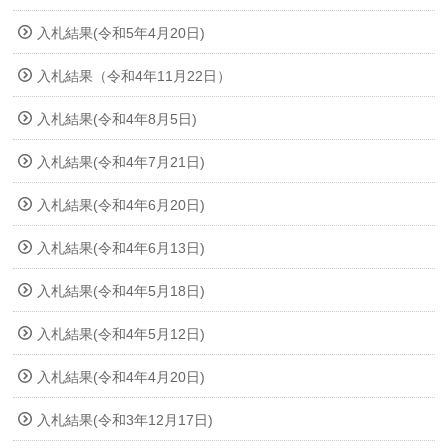
入札結果(令和5年4月20日)
入札結果（令和4年11月22日）
入札結果(令和4年8月5日)
入札結果(令和4年7月21日)
入札結果(令和4年6月20日)
入札結果(令和4年6月13日)
入札結果(令和4年5月18日)
入札結果(令和4年5月12日)
入札結果(令和4年4月20日)
入札結果(令和3年12月17日)