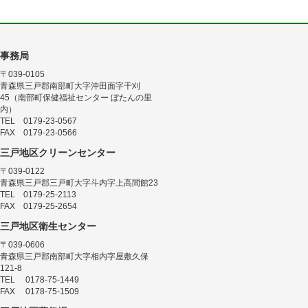
事務局
〒039-0105
青森県三戸郡南部町大字沖田面字千刈
45（南部町保健福祉センター ぼたんの里
内）
TEL 0179-23-0567
FAX 0179-23-0566
三戸地区クリーンセンター
〒039-0122
青森県三戸郡三戸町大字斗内字上高間館23
TEL 0179-25-2113
FAX 0179-25-2654
三戸地区衛生センター
〒039-0606
青森県三戸郡南部町大字相内字屋敷久保
121-8
TEL 0178-75-1449
FAX 0178-75-1509