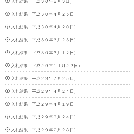
入札結果（平成３０年８月３日）
入札結果（平成３０年４月２５日）
入札結果（平成３０年４月２０日）
入札結果（平成３０年３月２３日）
入札結果（平成３０年３月１２日）
入札結果（平成２９年１１月２２日）
入札結果（平成２９年７月２５日）
入札結果（平成２９年４月２４日）
入札結果（平成２９年４月１９日）
入札結果（平成２９年３月２４日）
入札結果（平成２９年２月２８日）